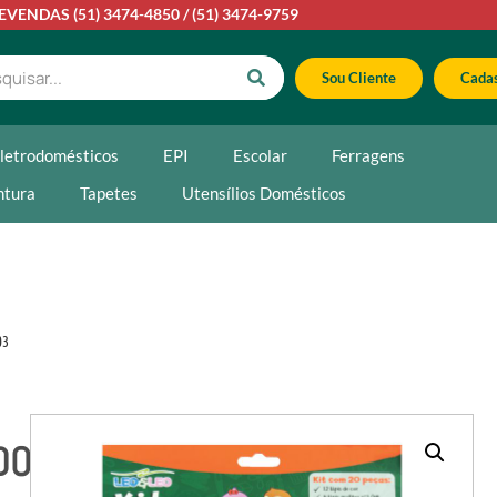
LEVENDAS
(51) 3474-4850
/
(51) 3474-9759
Sou Cliente
Cadas
letrodomésticos
EPI
Escolar
Ferragens
ntura
Tapetes
Utensílios Domésticos
03
DOR