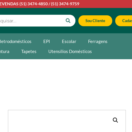
LEVENDAS
(51) 3474-4850
/
(51) 3474-9759
Sou Cliente
Cadas
letrodomésticos
EPI
Escolar
Ferragens
ntura
Tapetes
Utensílios Domésticos