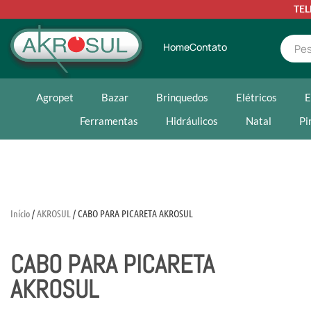
TE
Home
Contato
Agropet
Bazar
Brinquedos
Elétricos
E
Ferramentas
Hidráulicos
Natal
Pi
Início
/
AKROSUL
/ CABO PARA PICARETA AKROSUL
CABO PARA PICARETA
AKROSUL