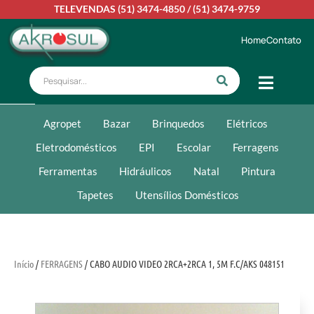
TELEVENDAS
(51) 3474-4850
/
(51) 3474-9759
Home
Contato
Agropet
Bazar
Brinquedos
Elétricos
Eletrodomésticos
EPI
Escolar
Ferragens
Ferramentas
Hidráulicos
Natal
Pintura
Tapetes
Utensílios Domésticos
Início
/
FERRAGENS
/ CABO AUDIO VIDEO 2RCA+2RCA 1, 5M F.C/AKS 048151