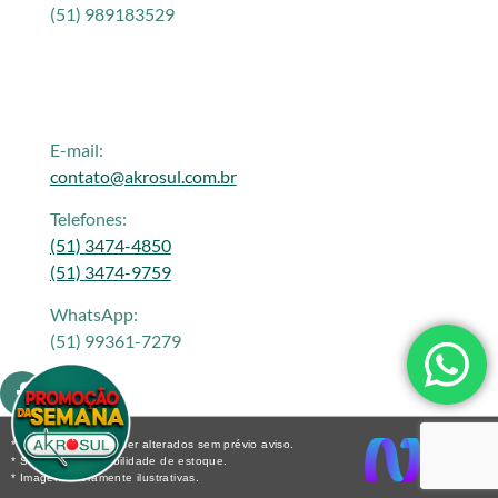
(51) 989183529
E-mail:
contato@akrosul.com.br
Telefones:
(51) 3474-4850
(51) 3474-9759
WhatsApp:
(51) 99361-7279
* Os preços podem ser alterados sem prévio aviso.
* Sujeito a disponibilidade de estoque.
* Imagens meramente ilustrativas.