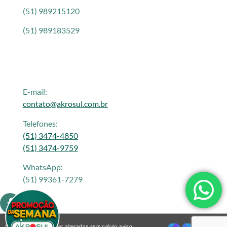
(51) 989215120
(51) 989183529
E-mail:
contato@akrosul.com.br
Telefones:
(51) 3474-4850
(51) 3474-9759
WhatsApp:
(51) 99361-7279
* Os preços podem ser alterados sem prévio aviso.