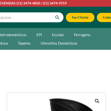
LEVENDAS
(51) 3474-4850
/
(51) 3474-9759
Sou Cliente
Cadas
letrodomésticos
EPI
Escolar
Ferragens
ntura
Tapetes
Utensílios Domésticos