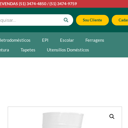
LEVENDAS
(51) 3474-4850
/
(51) 3474-9759
Sou Cliente
Cadas
letrodomésticos
EPI
Escolar
Ferragens
ntura
Tapetes
Utensílios Domésticos