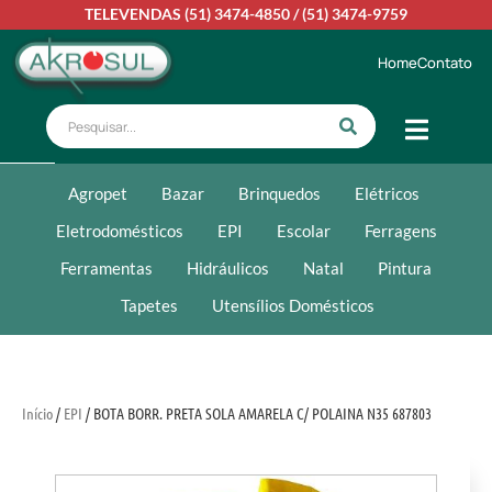
TELEVENDAS
(51) 3474-4850
/
(51) 3474-9759
Home
Contato
Agropet
Bazar
Brinquedos
Elétricos
Eletrodomésticos
EPI
Escolar
Ferragens
Ferramentas
Hidráulicos
Natal
Pintura
Tapetes
Utensílios Domésticos
Início
/
EPI
/ BOTA BORR. PRETA SOLA AMARELA C/ POLAINA N35 687803