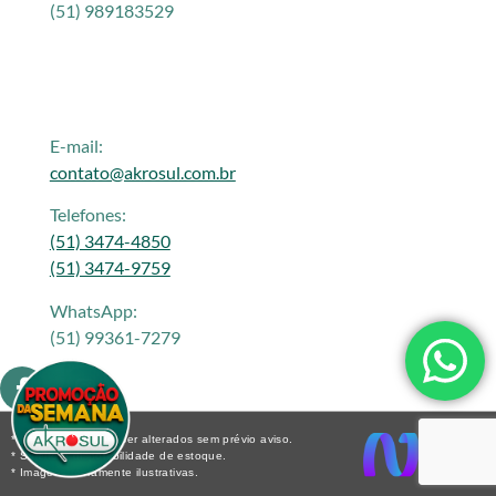
(51) 989183529
E-mail:
contato@akrosul.com.br
Telefones:
(51) 3474-4850
(51) 3474-9759
WhatsApp:
(51) 99361-7279
* Os preços podem ser alterados sem prévio aviso.
* Sujeito a disponibilidade de estoque.
* Imagens meramente ilustrativas.