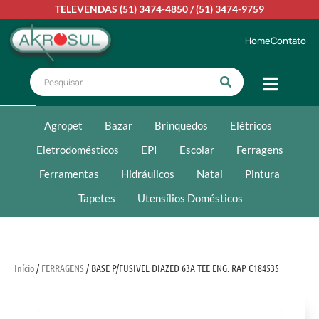
TELEVENDAS
(51) 3474-4850
/
(51) 3474-9759
Home
Contato
Agropet
Bazar
Brinquedos
Elétricos
Eletrodomésticos
EPI
Escolar
Ferragens
Ferramentas
Hidráulicos
Natal
Pintura
Tapetes
Utensílios Domésticos
Início
/
FERRAGENS
/ BASE P/FUSIVEL DIAZED 63A TEE ENG. RAP C184535