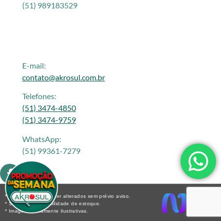
(51) 989183529
E-mail:
contato@akrosul.com.br
Telefones:
(51) 3474-4850
(51) 3474-9759
WhatsApp:
(51) 99361-7279
* Os preços podem ser alterados sem prévio aviso.
* Sujeito a disponibilidade de estoque.
* Imagens meramente ilustrativas.