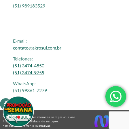
(51) 989183529
E-mail:
contato@akrosul.com.br
Telefones:
(51) 3474-4850
(51) 3474-9759
WhatsApp:
(51) 99361-7279
* Os preços podem ser alterados sem prévio aviso.
* Sujeito a disponibilidade de estoque.
* Imagens meramente ilustrativas.