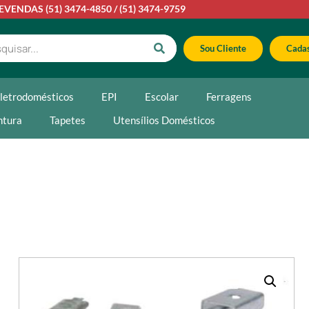
LEVENDAS
(51) 3474-4850
/
(51) 3474-9759
Sou Cliente
Cadas
letrodomésticos
EPI
Escolar
Ferragens
ntura
Tapetes
Utensílios Domésticos