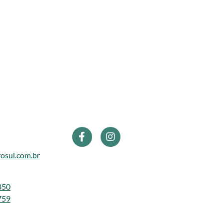
osul.com.br
850
759