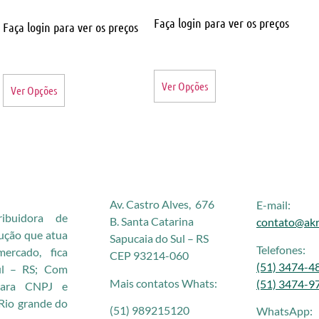
Faça login para ver os preços
Faça login para ver os preços
Ver Opções
Ver Opções
Av. Castro Alves, 676
E-mail:
buidora de
B. Santa Catarina
contato@akr
rução que atua
Sapucaia do Sul – RS
Telefones:
rcado, fica
CEP 93214-060
(51) 3474-4
ul – RS; Com
Mais contatos Whats:
(51) 3474-9
 para CNPJ e
Rio grande do
(51) 989215120
WhatsApp: