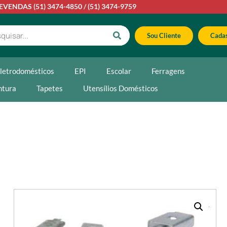
LEVENDAS
(51) 3474-4850
/
(51) 3474-9759
Sou Cliente
Cadas
letrodomésticos
EPI
Escolar
Ferragens
ntura
Tapetes
Utensílios Domésticos