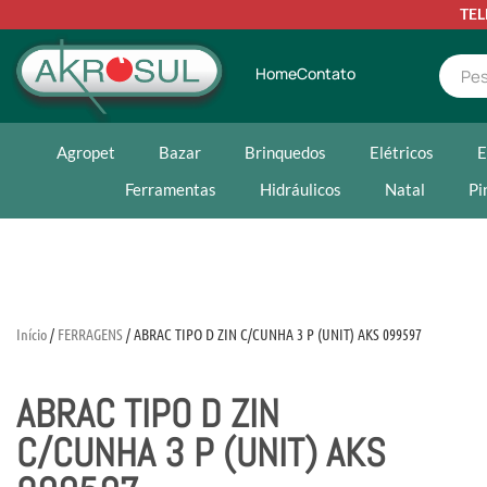
TE
Home
Contato
Agropet
Bazar
Brinquedos
Elétricos
E
Ferramentas
Hidráulicos
Natal
Pi
Início
/
FERRAGENS
/ ABRAC TIPO D ZIN C/CUNHA 3 P (UNIT) AKS 099597
ABRAC TIPO D ZIN
C/CUNHA 3 P (UNIT) AKS