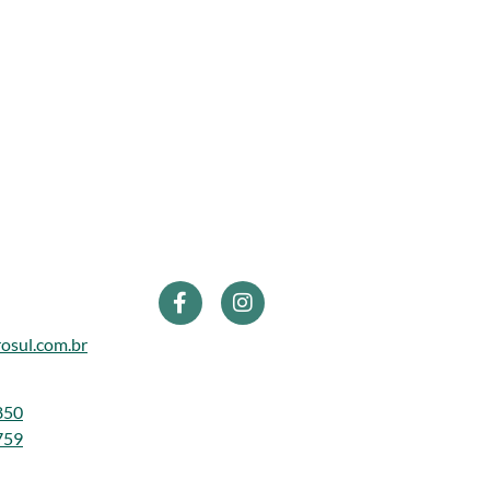
osul.com.br
850
759