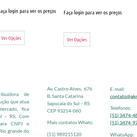
aça login para ver os preços
Faça login para ver os preços
Ver Opções
Ver Opções
Av. Castro Alves, 676
E-mail:
buidora de
B. Santa Catarina
contato@akr
rução que atua
Sapucaia do Sul – RS
Telefones:
rcado, fica
CEP 93214-060
(51) 3474-4
ul – RS; Com
Mais contatos Whats:
(51) 3474-9
 para CNPJ e
Rio grande do
(51) 989215120
WhatsApp: