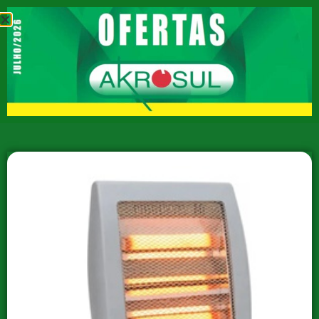
TELEVENDAS
(51) 3474-4850
/
(51) 3474-9759
Home
Contato
Agropet
Bazar
Brinquedos
Elétricos
Eletrodomésticos
EPI
Escolar
Ferragens
Ferramentas
Hidráulicos
Natal
Pintura
Tapetes
Utensílios Domésticos