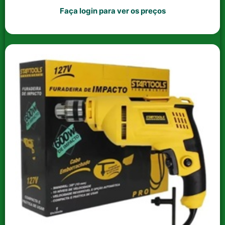
Faça login para ver os preços
DUCHA ENERDUCHA UP
ADESIVO PVC COLA TUBO
4T 6800W – 220V –
75GR ( CX C/16 )
BRANCA ENERBRAS
BRASCOLA
Faça login para ver os
Faça login para ver os
preços
preços
Ver opções
Ver opções