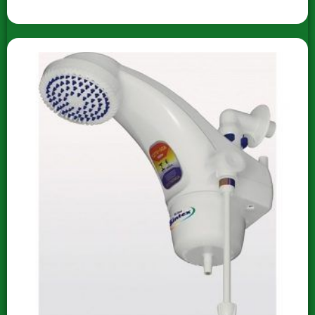
A AKROSUL é uma distribuidora de ferragens e
materiais de construção que atua há mais de 30
anos no mercado, fica localizada em Sapucaia do Sul
– RS; Com atendimento especializado para CNPJ e
entregas em todo o estado do Rio grande do Sul.
Av. Castro Alves, 676
B. Santa Catarina
Sapucaia do Sul – RS
CEP 93214-060
Mais contatos Whats:
(51) 989215120
(51) 989183529