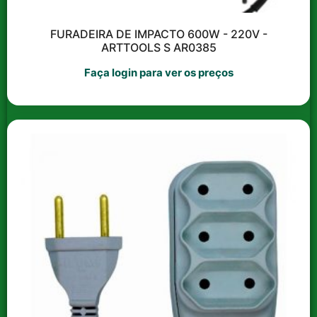
TOMADA UNIVERSAL 10A
FURADEIRA DE IMPACTO 600W - 220V -
BRANCA STYLUS ILUMI
ARTTOOLS S AR0385
TUBO PVC SOLDAVEL 25
I.20140
MM AKATO
Faça login para ver os preços
Faça login para ver os
Faça login para ver os
preços
preços
Compre em múltiplos de
Ver opções
25 e ganhe 10% de
desconto!
Ver opções
Ver todas as categorias