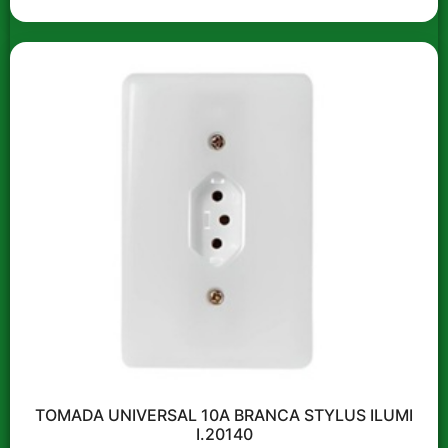
PARAFUSO TELHEIRO
PROPOP 3,6 LT AKROSUL
COMPLETO 5/16 X 110 MM
( C/100 ) PRAYON
Faça login para ver os
preços
Faça login para ver os
preços
Ver opções
Compre em múltiplos de
5 e ganhe 5% de desconto!
Ver opções
TOMADA UNIVERSAL 10A BRANCA STYLUS ILUMI
I.20140