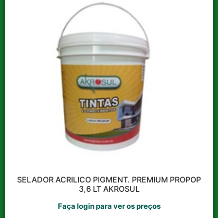
(KIT C/3) 4601-1
SABONETE SUPO PRAT
(QUADRO) BRISA ARTES
BRANCO ARQPLAST
T25720PM
Faça login para ver os
Faça login para ver os
preços
preços
Ver opções
Ver opções
SELADOR ACRILICO PIGMENT. PREMIUM PROPOP
3,6 LT AKROSUL
Faça login para ver os preços
SELADOR ACRILICO
PIGMENT. PREMIUM