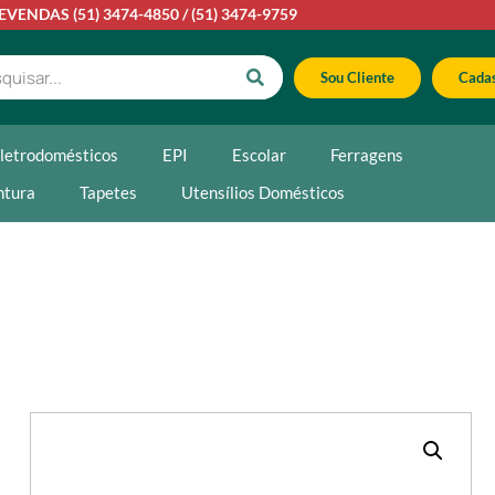
LEVENDAS
(51) 3474-4850
/
(51) 3474-9759
Sou Cliente
Cadas
letrodomésticos
EPI
Escolar
Ferragens
ntura
Tapetes
Utensílios Domésticos