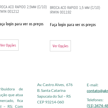
ROCA ACO RAPIDO 2,5MM (C/10)
BROCA ACO RAPIDO 1,5 MM (C/10)
RWIN 001212
IRWIN 001192
aça login para ver os preços
Faça login para ver os preços
Ver Opções
Ver Opções
Av. Castro Alves, 676
E-mail:
buidora de
B. Santa Catarina
contato@akr
rução que atua
Sapucaia do Sul – RS
Telefones:
rcado, fica
CEP 93214-060
(51) 3474-4
ul – RS; Com