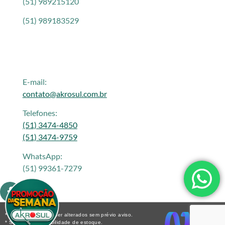
(51) 989215120
(51) 989183529
E-mail:
contato@akrosul.com.br
Telefones:
(51) 3474-4850
(51) 3474-9759
WhatsApp:
(51) 99361-7279
* Os preços podem ser alterados sem prévio aviso.
* Sujeito a disponibilidade de estoque.