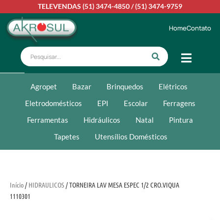
TELEVENDAS
(51) 3474-4850
/
(51) 3474-9759
Home
Contato
Agropet
Bazar
Brinquedos
Elétricos
Eletrodomésticos
EPI
Escolar
Ferragens
Ferramentas
Hidráulicos
Natal
Pintura
Tapetes
Utensílios Domésticos
Início
/
HIDRAULICOS
/ TORNEIRA LAV MESA ESPEC 1/2 CRO.VIQUA
1110301