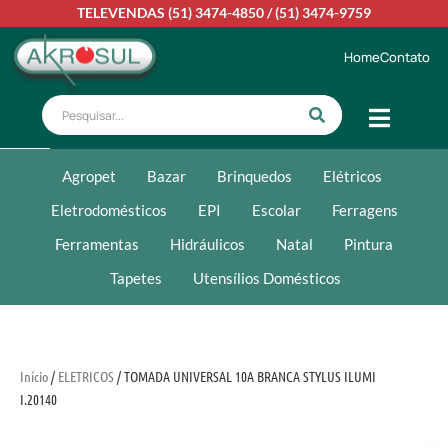
TELEVENDAS
(51) 3474-4850
/
(51) 3474-9759
Home
Contato
Agropet
Bazar
Brinquedos
Elétricos
Eletrodomésticos
EPI
Escolar
Ferragens
Ferramentas
Hidráulicos
Natal
Pintura
Tapetes
Utensílios Domésticos
Início
/
ELETRICOS
/ TOMADA UNIVERSAL 10A BRANCA STYLUS ILUMI
I.20140