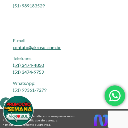
(51) 989183529
E-mail:
contato@akrosul.com.br
Telefones:
(51) 3474-4850
(51) 3474-9759
WhatsApp:
(51) 99361-7279
* Os preços podem ser alterados sem prévio aviso.
* Sujeito a disponibilidade de estoque.
* Imagens meramente ilustrativas.