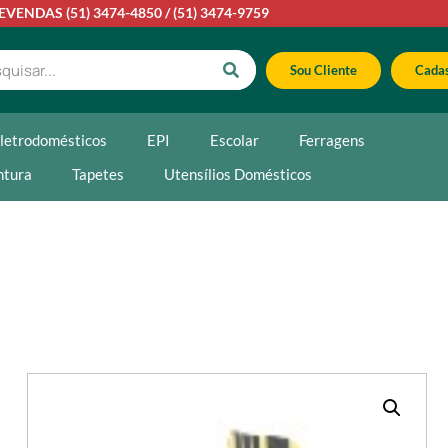
LEVENDAS
(51) 3474-4850
/
(51) 3474-9759
Sou Cliente
Cadas
letrodomésticos
EPI
Escolar
Ferragens
ntura
Tapetes
Utensílios Domésticos