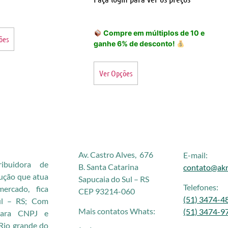
Compre em múltiplos de 10 e
ões
ganhe 6% de desconto!
Ver Opções
Av. Castro Alves, 676
E-mail:
buidora de
B. Santa Catarina
contato@akr
rução que atua
Sapucaia do Sul – RS
Telefones:
rcado, fica
CEP 93214-060
(51) 3474-4
ul – RS; Com
Mais contatos Whats:
(51) 3474-9
 para CNPJ e
Rio grande do