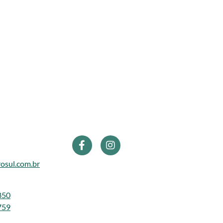
osul.com.br
850
759