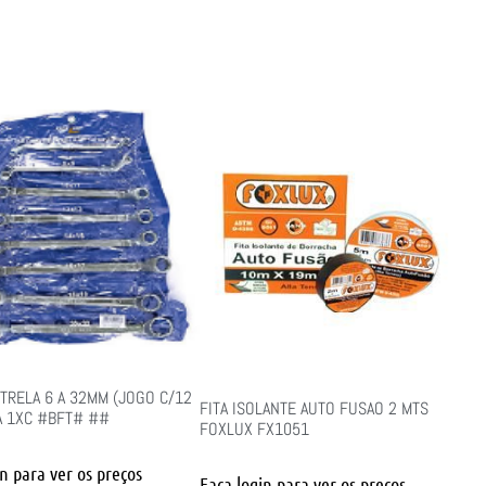
TRELA 6 A 32MM (JOGO C/12
FITA ISOLANTE AUTO FUSAO 2 MTS
A 1XC #BFT# ##
FOXLUX FX1051
in para ver os preços
Faça login para ver os preços