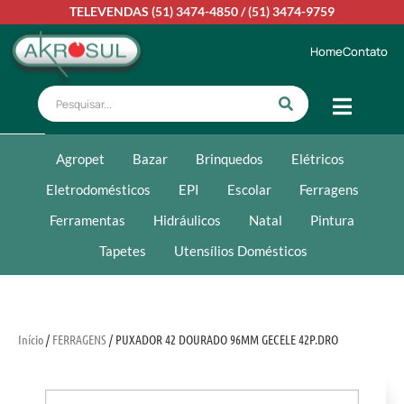
TELEVENDAS
(51) 3474-4850
/
(51) 3474-9759
Home
Contato
Agropet
Bazar
Brinquedos
Elétricos
Eletrodomésticos
EPI
Escolar
Ferragens
Ferramentas
Hidráulicos
Natal
Pintura
Tapetes
Utensílios Domésticos
Início
/
FERRAGENS
/ PUXADOR 42 DOURADO 96MM GECELE 42P.DRO