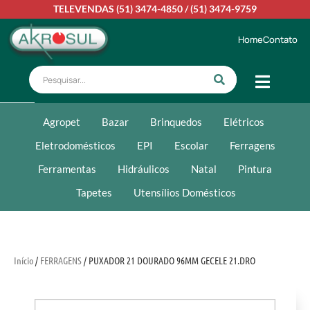
TELEVENDAS
(51) 3474-4850
/
(51) 3474-9759
Home
Contato
Agropet
Bazar
Brinquedos
Elétricos
Eletrodomésticos
EPI
Escolar
Ferragens
Ferramentas
Hidráulicos
Natal
Pintura
Tapetes
Utensílios Domésticos
Início
/
FERRAGENS
/ PUXADOR 21 DOURADO 96MM GECELE 21.DRO