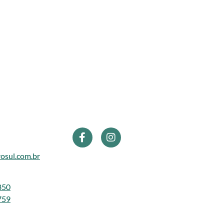
osul.com.br
850
759