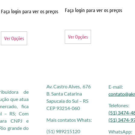
Faça login para ver os preços
Faça login para ver os preços
Ver Opções
Ver Opções
Av. Castro Alves, 676
E-mail:
buidora de
B. Santa Catarina
contato@akr
rução que atua
Sapucaia do Sul – RS
Telefones:
rcado, fica
CEP 93214-060
(51) 3474-4
ul – RS; Com
Mais contatos Whats:
(51) 3474-9
 para CNPJ e
Rio grande do
(51) 989215120
WhatsApp: