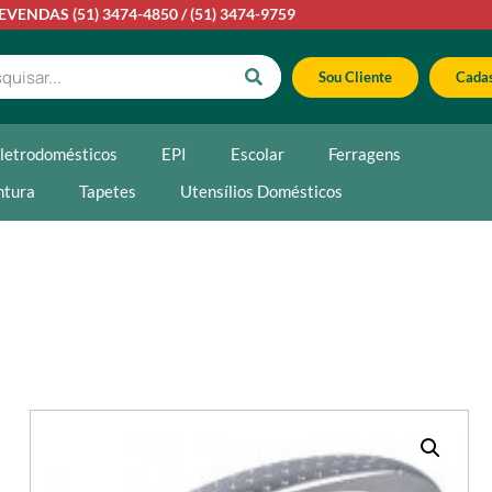
LEVENDAS
(51) 3474-4850
/
(51) 3474-9759
Sou Cliente
Cadas
letrodomésticos
EPI
Escolar
Ferragens
ntura
Tapetes
Utensílios Domésticos