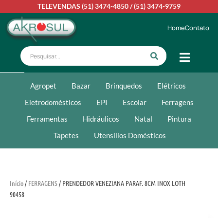
TELEVENDAS
(51) 3474-4850
/
(51) 3474-9759
Home
Contato
Agropet
Bazar
Brinquedos
Elétricos
Eletrodomésticos
EPI
Escolar
Ferragens
Ferramentas
Hidráulicos
Natal
Pintura
Tapetes
Utensílios Domésticos
Início
/
FERRAGENS
/ PRENDEDOR VENEZIANA PARAF. 8CM INOX LOTH
90458