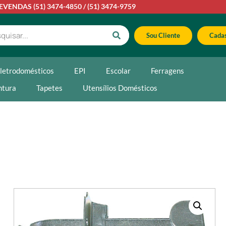
LEVENDAS
(51) 3474-4850
/
(51) 3474-9759
Sou Cliente
Cadas
letrodomésticos
EPI
Escolar
Ferragens
ntura
Tapetes
Utensílios Domésticos