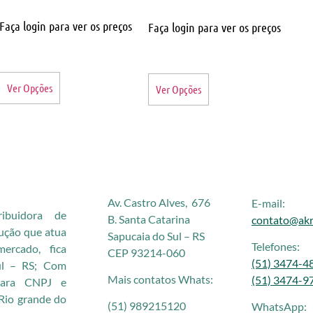
Faça login para ver os preços
Faça login para ver os preços
Ver Opções
Ver Opções
Av. Castro Alves, 676
E-mail:
buidora de
B. Santa Catarina
contato@akr
rução que atua
Sapucaia do Sul – RS
Telefones:
rcado, fica
CEP 93214-060
(51) 3474-4
ul – RS; Com
Mais contatos Whats:
(51) 3474-9
 para CNPJ e
Rio grande do
(51) 989215120
WhatsApp: