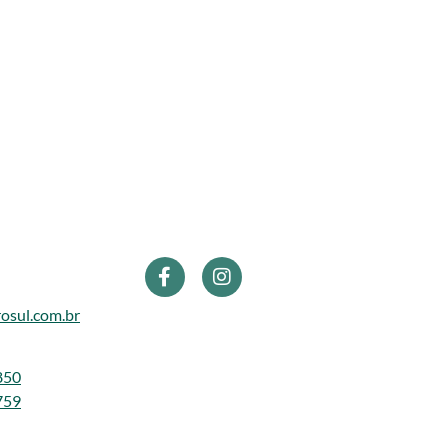
osul.com.br
850
759