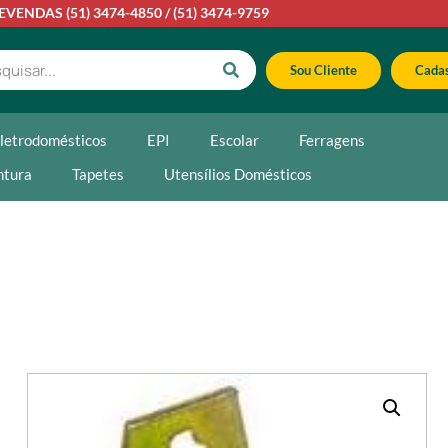
LEVENDAS
(51) 3474-4850
/
(51) 3474-9759
Sou Cliente
Cadas
letrodomésticos
EPI
Escolar
Ferragens
ntura
Tapetes
Utensílios Domésticos