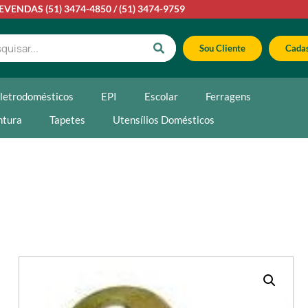
LEVENDAS
(51) 3474-4850
/
(51) 3474-9759
Sou Cliente
Cadas
letrodomésticos
EPI
Escolar
Ferragens
ntura
Tapetes
Utensílios Domésticos