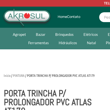
TE
Home
Contato
Agropet
Bazar
Brinquedos
Elétricos
E
Ferramentas
Hidráulicos
Natal
Pi
Início
/
PINTURA
/ PORTA TRINCHA P/ PROLONGADOR PVC ATLAS AT179
PORTA TRINCHA P/
PROLONGADOR PVC ATLAS