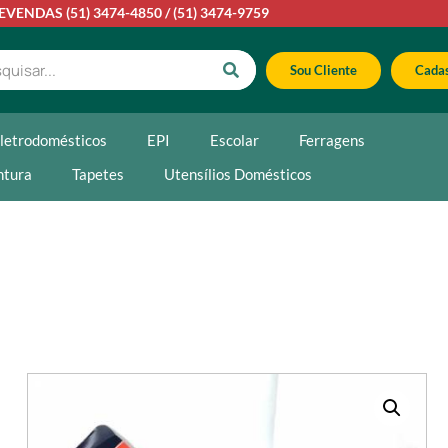
LEVENDAS
(51) 3474-4850
/
(51) 3474-9759
Sou Cliente
Cadas
letrodomésticos
EPI
Escolar
Ferragens
ntura
Tapetes
Utensílios Domésticos