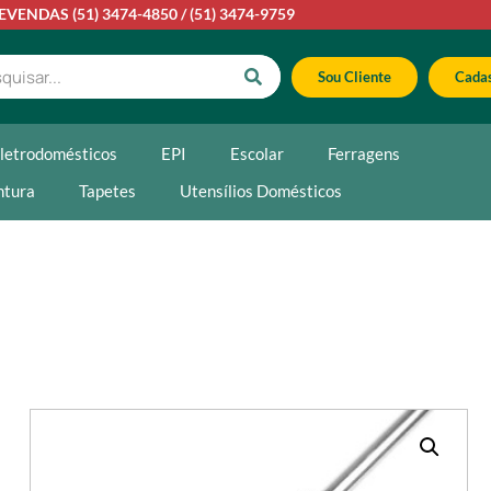
LEVENDAS
(51) 3474-4850
/
(51) 3474-9759
Sou Cliente
Cadas
letrodomésticos
EPI
Escolar
Ferragens
ntura
Tapetes
Utensílios Domésticos