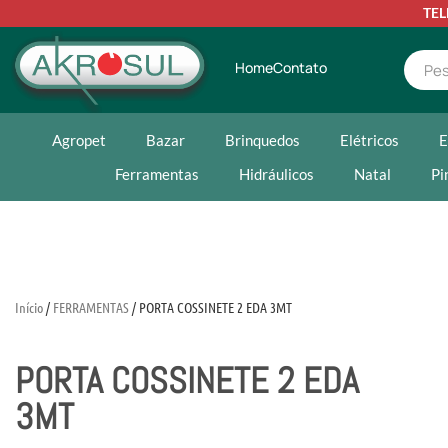
TE
Home
Contato
Agropet
Bazar
Brinquedos
Elétricos
E
Ferramentas
Hidráulicos
Natal
Pi
Início
/
FERRAMENTAS
/ PORTA COSSINETE 2 EDA 3MT
PORTA COSSINETE 2 EDA
3MT