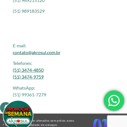
(51) 989215120
(51) 989183529
E-mail:
contato@akrosul.com.br
Telefones:
(51) 3474-4850
(51) 3474-9759
WhatsApp:
(51) 99361-7279
* Os preços podem ser alterados sem prévio aviso.
* Sujeito a disponibilidade de estoque.