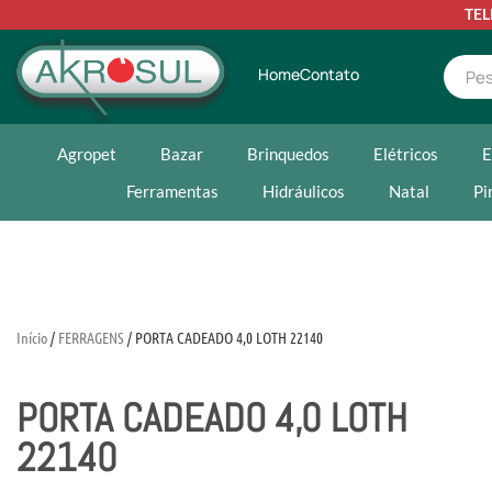
TE
Home
Contato
Agropet
Bazar
Brinquedos
Elétricos
E
Ferramentas
Hidráulicos
Natal
Pi
Início
/
FERRAGENS
/ PORTA CADEADO 4,0 LOTH 22140
PORTA CADEADO 4,0 LOTH
22140