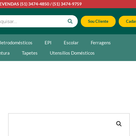
LEVENDAS
(51) 3474-4850
/
(51) 3474-9759
Sou Cliente
Cadas
letrodomésticos
EPI
Escolar
Ferragens
ntura
Tapetes
Utensílios Domésticos