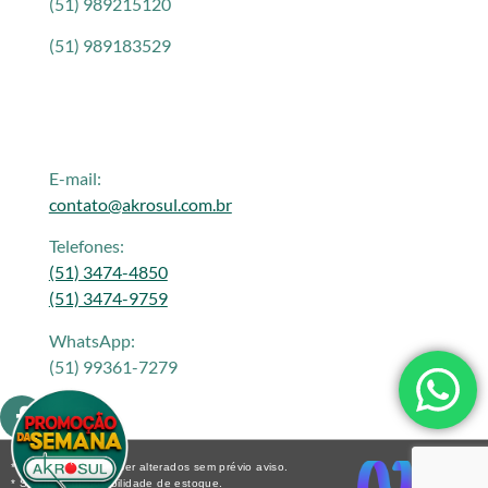
(51) 989215120
(51) 989183529
E-mail:
contato@akrosul.com.br
Telefones:
(51) 3474-4850
(51) 3474-9759
WhatsApp:
(51) 99361-7279
* Os preços podem ser alterados sem prévio aviso.
* Sujeito a disponibilidade de estoque.