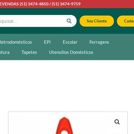
LEVENDAS
(51) 3474-4850
/
(51) 3474-9759
Sou Cliente
Cadas
letrodomésticos
EPI
Escolar
Ferragens
ntura
Tapetes
Utensílios Domésticos