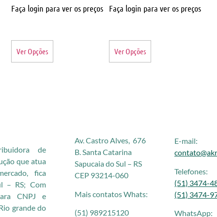
Faça login para ver os preços
Faça login para ver os preços
Ver Opções
Ver Opções
Av. Castro Alves, 676
E-mail:
buidora de
B. Santa Catarina
contato@akr
rução que atua
Sapucaia do Sul – RS
Telefones:
rcado, fica
CEP 93214-060
(51) 3474-4
ul – RS; Com
Mais contatos Whats:
(51) 3474-9
 para CNPJ e
Rio grande do
(51) 989215120
WhatsApp: