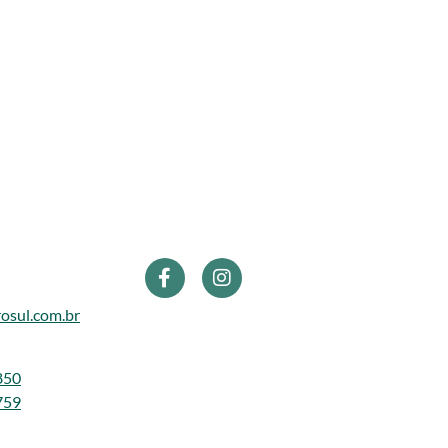
osul.com.br
850
759