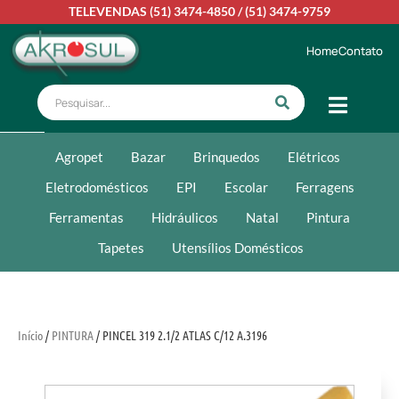
TELEVENDAS
(51) 3474-4850
/
(51) 3474-9759
Home
Contato
Agropet
Bazar
Brinquedos
Elétricos
Eletrodomésticos
EPI
Escolar
Ferragens
Ferramentas
Hidráulicos
Natal
Pintura
Tapetes
Utensílios Domésticos
Início
/
PINTURA
/ PINCEL 319 2.1/2 ATLAS C/12 A.3196