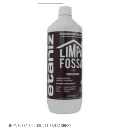
LIMPA FOSSA INCOLOR 1 LT ETANIZ CHESY