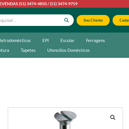
LEVENDAS
(51) 3474-4850
/
(51) 3474-9759
Sou Cliente
Cadas
letrodomésticos
EPI
Escolar
Ferragens
ntura
Tapetes
Utensílios Domésticos