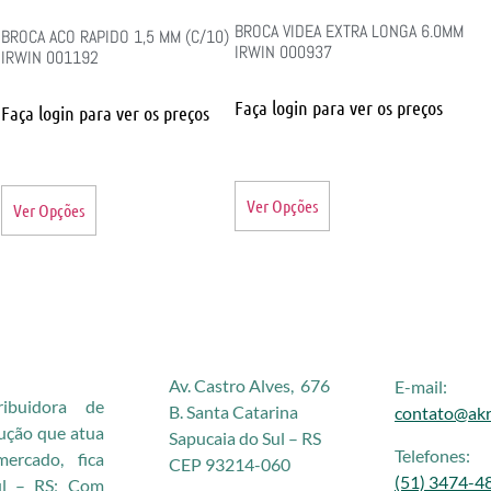
BROCA VIDEA EXTRA LONGA 6.0MM
BROCA ACO RAPIDO 1,5 MM (C/10)
IRWIN 000937
IRWIN 001192
Faça login para ver os preços
Faça login para ver os preços
Ver Opções
Ver Opções
Av. Castro Alves, 676
E-mail:
buidora de
B. Santa Catarina
contato@akr
rução que atua
Sapucaia do Sul – RS
Telefones:
rcado, fica
CEP 93214-060
(51) 3474-4
ul – RS; Com