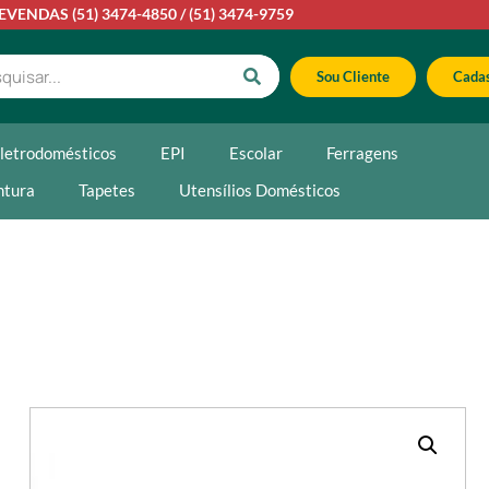
LEVENDAS
(51) 3474-4850
/
(51) 3474-9759
Sou Cliente
Cadas
letrodomésticos
EPI
Escolar
Ferragens
ntura
Tapetes
Utensílios Domésticos