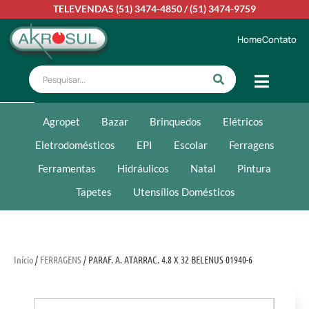
TELEVENDAS
(51) 3474-4850
/
(51) 3474-9759
Home
Contato
Agropet
Bazar
Brinquedos
Elétricos
Eletrodomésticos
EPI
Escolar
Ferragens
Ferramentas
Hidráulicos
Natal
Pintura
Tapetes
Utensílios Domésticos
Início
/
FERRAGENS
/ PARAF. A. ATARRAC. 4.8 X 32 BELENUS 01940-6