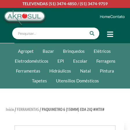
TELEVENDAS
(51) 3474-4850
/
(51) 3474-9759
Home
Contato
Agropet
Bazar
Brinquedos
Elétricos
Eletrodomésticos
EPI
Escolar
Ferragens
Ferramentas
Hidráulicos
Natal
Pintura
Tapetes
Utensílios Domésticos
Início
/
FERRAMENTAS
/ PAQUIMETRO 6 (150MM) EDA 2IQ #MTX#