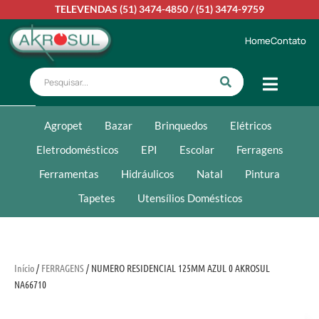
TELEVENDAS
(51) 3474-4850
/
(51) 3474-9759
Home
Contato
Agropet
Bazar
Brinquedos
Elétricos
Eletrodomésticos
EPI
Escolar
Ferragens
Ferramentas
Hidráulicos
Natal
Pintura
Tapetes
Utensílios Domésticos
Início
/
FERRAGENS
/ NUMERO RESIDENCIAL 125MM AZUL 0 AKROSUL
NA66710