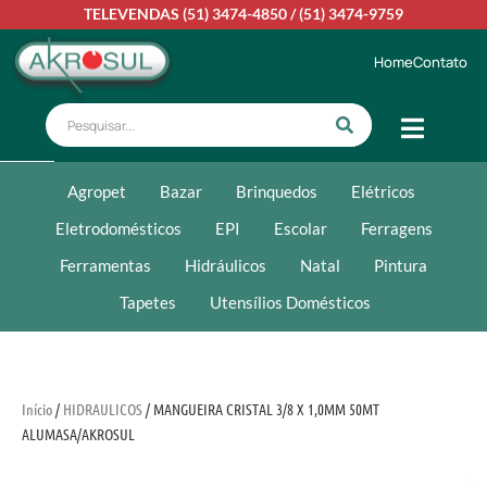
TELEVENDAS
(51) 3474-4850
/
(51) 3474-9759
Home
Contato
Agropet
Bazar
Brinquedos
Elétricos
Eletrodomésticos
EPI
Escolar
Ferragens
Ferramentas
Hidráulicos
Natal
Pintura
Tapetes
Utensílios Domésticos
Início
/
HIDRAULICOS
/ MANGUEIRA CRISTAL 3/8 X 1,0MM 50MT
ALUMASA/AKROSUL