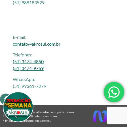
(51) 989183529
E-mail:
contato@akrosul.com.br
Telefones:
(51) 3474-4850
(51) 3474-9759
WhatsApp:
(51) 99361-7279
* Os preços podem ser alterados sem prévio aviso.
* Sujeito a disponibilidade de estoque.
* Imagens meramente ilustrativas.