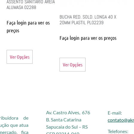
ASSENTO SANITARIO AREIA
ALUMASA 02288
BUCHA RED. SOLD. LONGA 40 X
Faça login para ver os
20MM PLASTIL PL02239
preços
Faça login para ver os preços
Ver Opções
Ver Opções
Av. Castro Alves, 676
E-mail:
buidora de
B. Santa Catarina
contato@akr
rução que atua
Sapucaia do Sul – RS
Telefones:
rcado, fica
CEP 93214-060