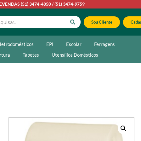
LEVENDAS
(51) 3474-4850
/
(51) 3474-9759
Sou Cliente
Cadas
letrodomésticos
EPI
Escolar
Ferragens
ntura
Tapetes
Utensílios Domésticos