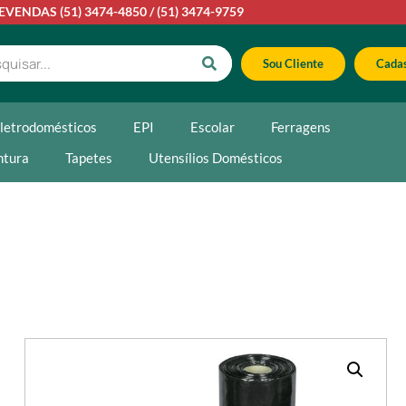
LEVENDAS
(51) 3474-4850
/
(51) 3474-9759
Sou Cliente
Cadas
letrodomésticos
EPI
Escolar
Ferragens
ntura
Tapetes
Utensílios Domésticos