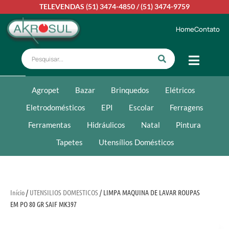
TELEVENDAS
(51) 3474-4850
/
(51) 3474-9759
Home
Contato
Agropet
Bazar
Brinquedos
Elétricos
Eletrodomésticos
EPI
Escolar
Ferragens
Ferramentas
Hidráulicos
Natal
Pintura
Tapetes
Utensílios Domésticos
Início
/
UTENSILIOS DOMESTICOS
/ LIMPA MAQUINA DE LAVAR ROUPAS
EM PO 80 GR SAIF MK397