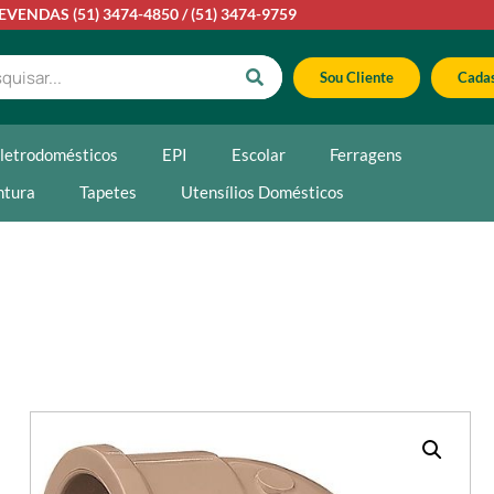
LEVENDAS
(51) 3474-4850
/
(51) 3474-9759
Sou Cliente
Cadas
letrodomésticos
EPI
Escolar
Ferragens
ntura
Tapetes
Utensílios Domésticos