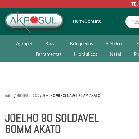
TE
Home
Contato
Agropet
Bazar
Brinquedos
Elétricos
E
Ferramentas
Hidráulicos
Natal
Pi
Início
/
HIDRAULICOS
/ JOELHO 90 SOLDAVEL 60MM AKATO
JOELHO 90 SOLDAVEL
60MM AKATO