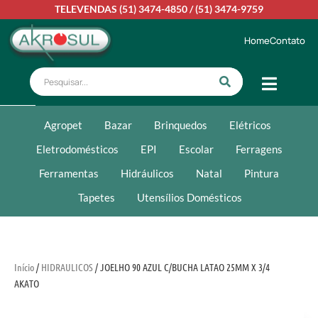
TELEVENDAS
(51) 3474-4850
/
(51) 3474-9759
Home
Contato
Agropet
Bazar
Brinquedos
Elétricos
Eletrodomésticos
EPI
Escolar
Ferragens
Ferramentas
Hidráulicos
Natal
Pintura
Tapetes
Utensílios Domésticos
Início
/
HIDRAULICOS
/ JOELHO 90 AZUL C/BUCHA LATAO 25MM X 3/4
AKATO