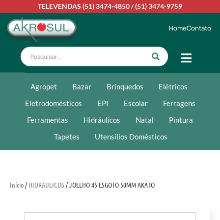
TELEVENDAS
(51) 3474-4850
/
(51) 3474-9759
Home
Contato
Agropet
Bazar
Brinquedos
Elétricos
Eletrodomésticos
EPI
Escolar
Ferragens
Ferramentas
Hidráulicos
Natal
Pintura
Tapetes
Utensílios Domésticos
Início
/
HIDRAULICOS
/ JOELHO 45 ESGOTO 50MM AKATO