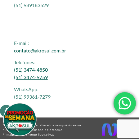
(51) 989183529
E-mail:
contato@akrosul.com.br
Telefones:
(51) 3474-4850
(51) 3474-9759
WhatsApp:
(51) 99361-7279
* Os preços podem ser alterados sem prévio aviso.
* Sujeito a disponibilidade de estoque.
* Imagens meramente ilustrativas.