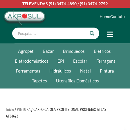
TELEVENDAS
(51) 3474-4850
/
(51) 3474-9759
Home
Contato
Agropet
Bazar
Brinquedos
Elétricos
Eletrodomésticos
EPI
Escolar
Ferragens
Ferramentas
Hidráulicos
Natal
Pintura
Tapetes
Utensílios Domésticos
Início
/
PINTURA
/ GARFO GAIOLA PROFISSIONAL PROFIMAX ATLAS
AT54623