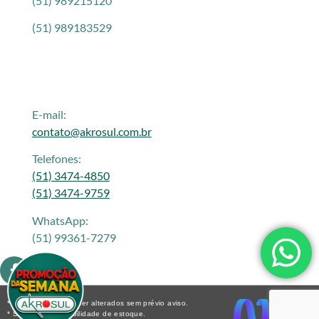
(51) 989215120
(51) 989183529
E-mail:
contato@akrosul.com.br
Telefones:
(51) 3474-4850
(51) 3474-9759
WhatsApp:
(51) 99361-7279
* Os preços podem ser alterados sem prévio aviso.
* Sujeito a disponibilidade de estoque.